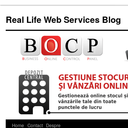
Skip
to
Real Life Web Services Blog
content
Home
Contact
Despre