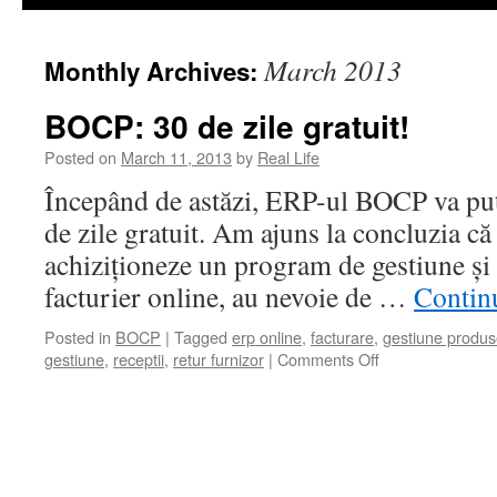
March 2013
Monthly Archives:
BOCP: 30 de zile gratuit!
Posted on
March 11, 2013
by
Real Life
Începând de astăzi, ERP-ul BOCP va pute
de zile gratuit. Am ajuns la concluzia că 
achiziționeze un program de gestiune și
facturier online, au nevoie de …
Contin
Posted in
BOCP
|
Tagged
erp online
,
facturare
,
gestiune produ
on
gestiune
,
receptii
,
retur furnizor
|
Comments Off
BOCP:
30
de
zile
gratuit!