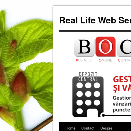
Skip
to
Real Life Web Se
content
Home
Contact
Despre