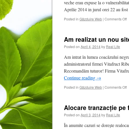
fa
veche erau expuse la o vulnerabilitat
d
Aprilie 2014 in jurul orei 22 au fo
a
i
o
Posted in
Găzduire Web
|
Comments Off
p
O
l
b
p
a
Am realizat un nou si
o
s
Posted on
April 4, 2014
by
Real Life
c
u
Am intrat în lumea coacăzului negr
c
administratorul firmei Vitafruct Rib
c
Recomandăm tuturor! Firma Vitafruct
Continue reading
→
o
Posted in
Găzduire Web
|
Comments Off
A
r
u
Alocare tranzacție pe 
n
s
Posted on
April 3, 2014
by
Real Life
p
u
În anumite cazuri se dorește realocar
p