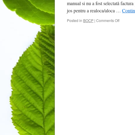
manual si nu a fost selectată factur
d
jos pentru a realoca/aloca …
Contin
c
n
on
Posted in
BOCP
|
Comments Off
Alocare
tranzacție
pe
factură
emisă
din
sistem