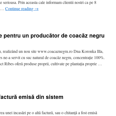
cilitate
e serioasa. Prin aceasta cale informam clientii nostri ca pe 8
e
st …
Continue reading
→
ncarca
n
oze
penSSL
a
ug
roduse
fecteaza
te pentru un producător de coacăz negru
rice
erviciu
are
tilizeaza
u, realizând un nou site www.coacaznegru.ro Dna Koronka Illa,
onexiuni
es ne-a servit cu suc natural de coacăz negru, concentrație 100%.
riptate.
 Ribes oferă produse proprii, cultivate pe plantația proprie …
n
m
ealizat
n
factură emisă din sistem
ou
ite
entru
n
ea unei incasări pe o altă factură, sau o chitanță a fost emisă
roducător