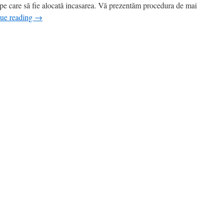
a pe care să fie alocată incasarea. Vă prezentăm procedura de mai
e
ue reading
→
oacăz
egru