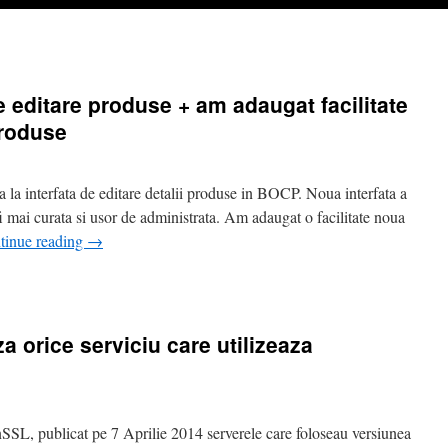
e editare produse + am adaugat facilitate
produse
 la interfata de editare detalii produse in BOCP. Noua interfata a
a fi mai curata si usor de administrata. Am adaugat o facilitate noua
tinue reading
→
n
m
efacut
nterfata
 orice serviciu care utilizeaza
e
ditare
roduse
m
SL, publicat pe 7 Aprilie 2014 serverele care foloseau versiunea
daugat