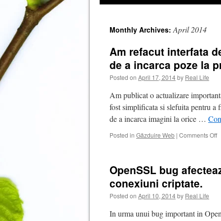
April 2014
Monthly Archives:
Am refacut interfata d
de a incarca poze la 
Posted on
April 17, 2014
by
Real Life
Am publicat o actualizare importanta
fost simplificata si slefuita pentru 
de a incarca imagini la orice …
Con
o
Posted in
Găzduire Web
|
Comments Off
A
r
i
OpenSSL bug afecteaza
d
e
conexiuni criptate.
p
Posted on
April 10, 2014
by
Real Life
+
a
In urma unui bug important in OpenS
a