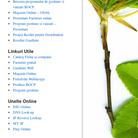
Brosura programului de gestiune si
vanzari BOCP
Magazin Online – Ofertă
Prezentare Facturier online
Program gestiune si vanzari –
Prezentare
Proiect Resller pentru Distribuitori
Reseller Gazduire
Linkuri Utile
Catalog Firme și companii
Facturier gratuit
Gazduire Web
Magazin Online
Portofoliu Webdesign
Produse BOCP
Program gestiune
Unelte Online
DIG Online
DNS Look-up
IP Reverse Lookup
MY IP
Ping Online