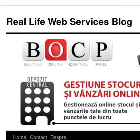
Skip
to
Real Life Web Services Blog
content
Home
Contact
Despre