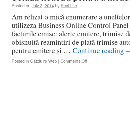
facturare
Posted on
July 3, 2014
by
Real Life
după
Am relizat o mică enumerare a uneltelor 
CUI
utilizeza Business Online Control Panel
facturile emise: alerte emitere, trimise d
obisnuită reamintiri de plată trimise au
pentru emitere și …
Continue reading
on
Posted in
Găzduire Web
|
Comments Off
Solutia
noastră
pentru
a
incasa
facturile
tale