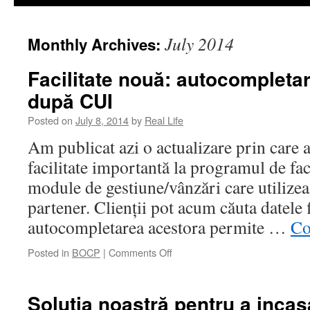
July 2014
Monthly Archives:
Facilitate nouă: autocompletar
după CUI
Posted on
July 8, 2014
by
Real Life
Am publicat azi o actualizare prin care
facilitate importantă la programul de fact
module de gestiune/vânzări care utilizea
partener. Clienții pot acum căuta datele
autocompletarea acestora permite …
Co
on
Posted in
BOCP
|
Comments Off
Facilitate
nouă:
autocompletare
Solutia noastră pentru a incasa
date