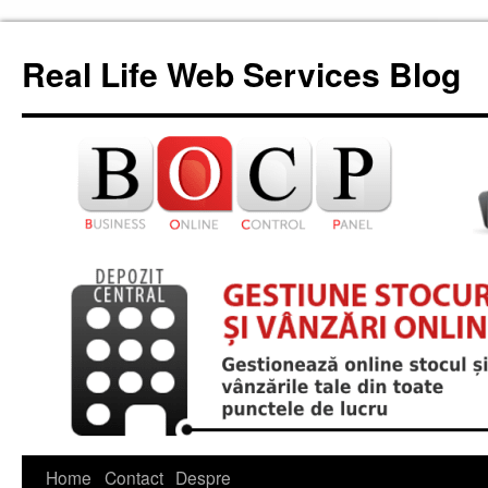
Skip
to
Real Life Web Services Blog
content
Home
Contact
Despre