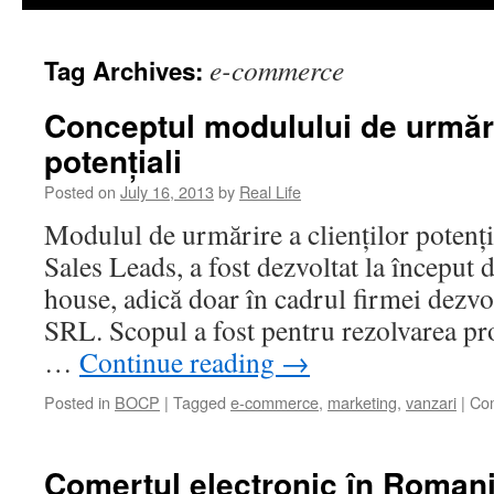
e-commerce
Tag Archives:
Conceptul modulului de urmărir
potențiali
Posted on
July 16, 2013
by
Real Life
Modulul de urmărire a clienților potenți
Sales Leads, a fost dezvoltat la început d
house, adică doar în cadrul firmei dezvo
SRL. Scopul a fost pentru rezolvarea p
…
Continue reading
→
Posted in
BOCP
|
Tagged
e-commerce
,
marketing
,
vanzari
|
Co
Comerțul electronic în Roman