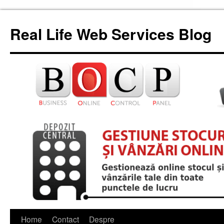
Skip
to
Real Life Web Services Blog
content
Home
Contact
Despre