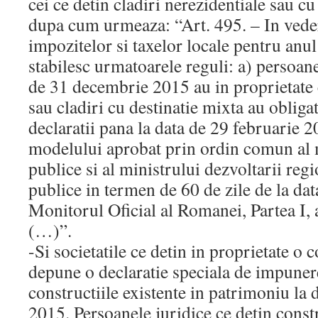
cei ce detin cladiri nerezidentiale sau cu
dupa cum urmeaza: “Art. 495. – In vedere
impozitelor si taxelor locale pentru anul
stabilesc urmatoarele reguli: a) persoanel
de 31 decembrie 2015 au in proprietate c
sau cladiri cu destinatie mixta au obliga
declaratii pana la data de 29 februarie 
modelului aprobat prin ordin comun al m
publice si al ministrului dezvoltarii regi
publice in termen de 60 de zile de la dat
Monitorul Oficial al Romanei, Partea I, 
(…)”.
-Si societatile ce detin in proprietate o 
depune o declaratie speciala de impuner
constructiile existente in patrimoniu la
2015. Persoanele juridice ce detin constr