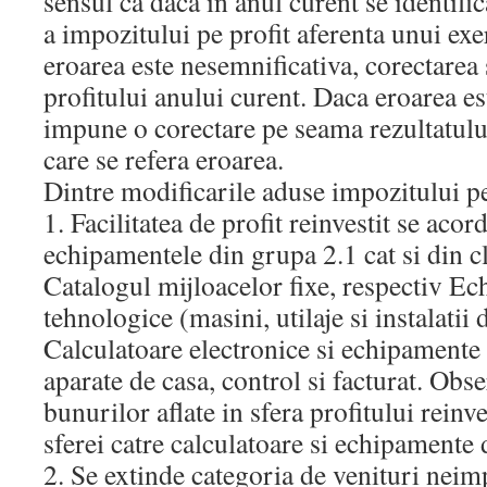
sensul ca daca in anul curent se identific
a impozitului pe profit aferenta unui exer
eroarea este nesemnificativa, corectarea
profitului anului curent. Daca eroarea es
impune o corectare pe seama rezultatului 
care se refera eroarea.
Dintre modificarile aduse impozitului p
1. Facilitatea de profit reinvestit se acor
echipamentele din grupa 2.1 cat si din c
Catalogul mijloacelor fixe, respectiv E
tehnologice (masini, utilaje si instalatii 
Calculatoare electronice si echipamente 
aparate de casa, control si facturat. Ob
bunurilor aflate in sfera profitului reinves
sferei catre calculatoare si echipamente 
2. Se extinde categoria de venituri nei