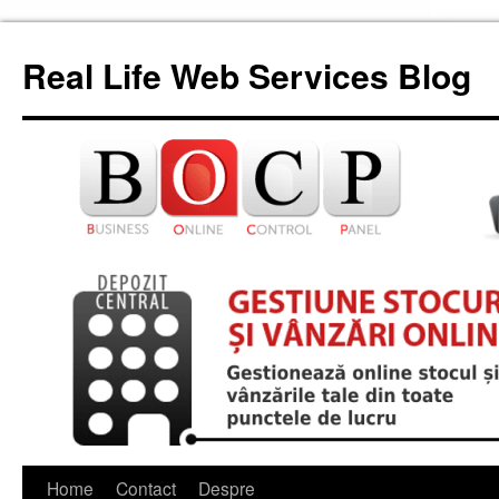
Skip
to
Real Life Web Services Blog
content
Home
Contact
Despre