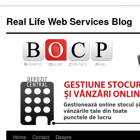
Skip
to
Real Life Web Services Blog
content
Home
Contact
Despre