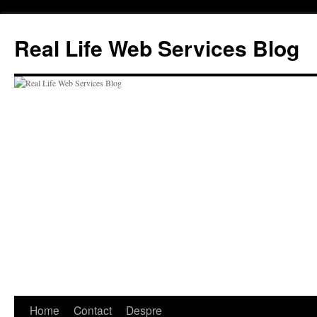
Skip
to
Real Life Web Services Blog
content
Home
Contact
Despre