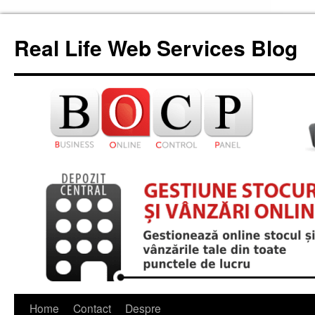
Skip
to
Real Life Web Services Blog
content
Home
Contact
Despre